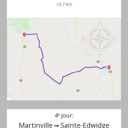
13,7 km
4
jour:
e
Martinville
Sainte-Edwidge