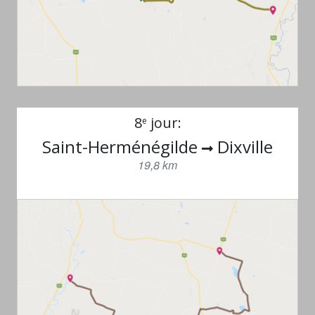
8
jour:
e
Saint-Herménégilde
Dixville
19,8 km