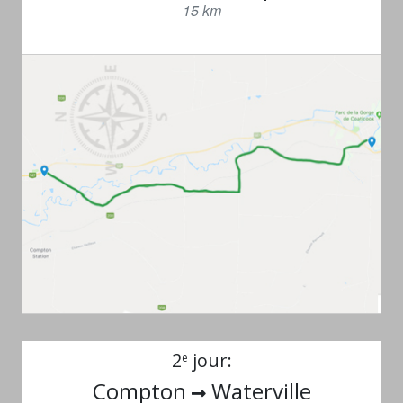
15 km
2
jour:
e
Compton
Waterville