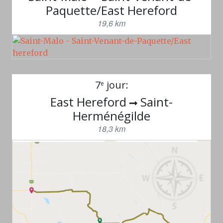
Paquette/East Hereford
19,6 km
7
jour:
e
East Hereford
Saint-
Herménégilde
18,3 km