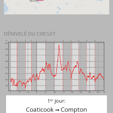
DÉNIVELÉ DU CIRCUIT
1
jour:
er
Coaticook
Compton