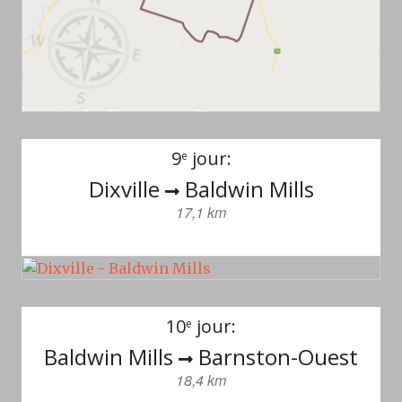
9
jour:
e
Dixville
Baldwin Mills
17,1 km
10
jour:
e
Baldwin Mills
Barnston-Ouest
18,4 km